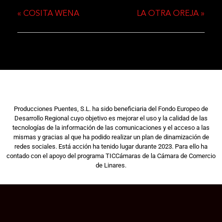
«
COSITA WENA
LA OTRA OREJA
»
Producciones Puentes, S.L. ha sido beneficiaria del Fondo Europeo de
Desarrollo Regional cuyo objetivo es mejorar el uso y la calidad de las
tecnologías de la información de las comunicaciones y el acceso a las
mismas y gracias al que ha podido realizar un plan de dinamización de
redes sociales. Está acción ha tenido lugar durante 2023. Para ello ha
contado con el apoyo del programa TICCámaras de la Cámara de Comercio
de Linares.