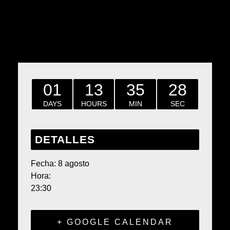
Comparte este evento
01
13
35
28
DAYS
HOURS
MIN
SEC
DETALLES
Fecha:
8 agosto
Hora:
23:30
+ GOOGLE CALENDAR