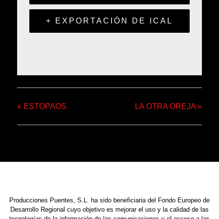
+ EXPORTACIÓN DE ICAL
«
ESTOPAOS
LA OTRA OREJA
»
Producciones Puentes, S.L. ha sido beneficiaria del Fondo Europeo de
Desarrollo Regional cuyo objetivo es mejorar el uso y la calidad de las
tecnologías de la información de las comunicaciones y el acceso a las