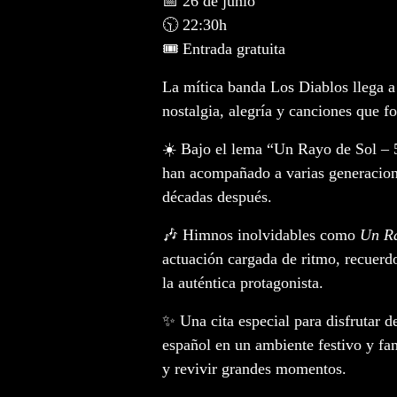
📅
26 de junio
🕥
22:30h
🎟️ Entrada gratuita
La mítica banda
Los Diablos
llega a
nostalgia, alegría y canciones que f
☀️ Bajo el lema
“Un Rayo de Sol – 
han acompañado a varias generacione
décadas después.
🎶 Himnos inolvidables como
Un Ra
actuación cargada de ritmo, recuerd
la auténtica protagonista.
✨ Una cita especial para disfrutar 
español en un ambiente festivo y fami
y revivir grandes momentos.