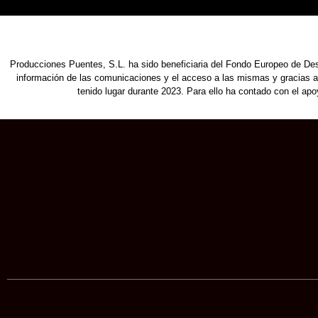
Producciones Puentes, S.L. ha sido beneficiaria del Fondo Europeo de Desar
información de las comunicaciones y el acceso a las mismas y gracias al
tenido lugar durante 2023. Para ello ha contado con el a