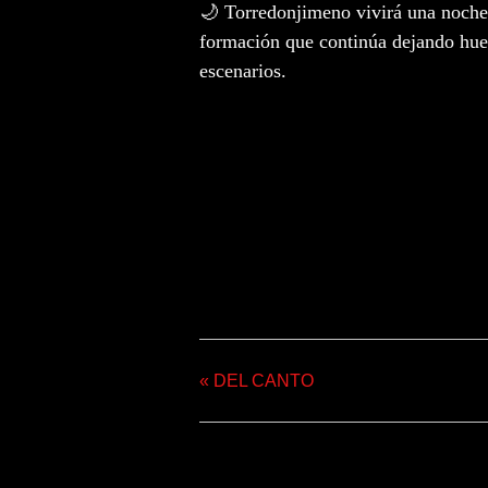
🌙 Torredonjimeno vivirá una noche 
formación que continúa dejando huel
escenarios.
Comparte este even
«
DEL CANTO