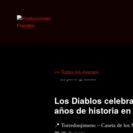
LOS DIABLOS
<< Todos los eventos
26 junio @ 23:30
Los Diablos celebr
años de historia e
📍
Torredonjimeno
– Caseta de los