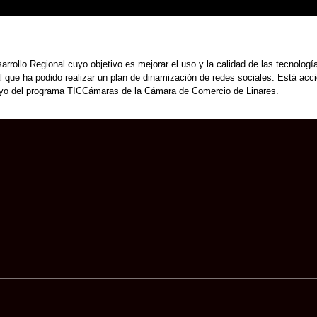
rollo Regional cuyo objetivo es mejorar el uso y la calidad de las tecnología
 que ha podido realizar un plan de dinamización de redes sociales. Está acc
poyo del programa TICCámaras de la Cámara de Comercio de Linares.