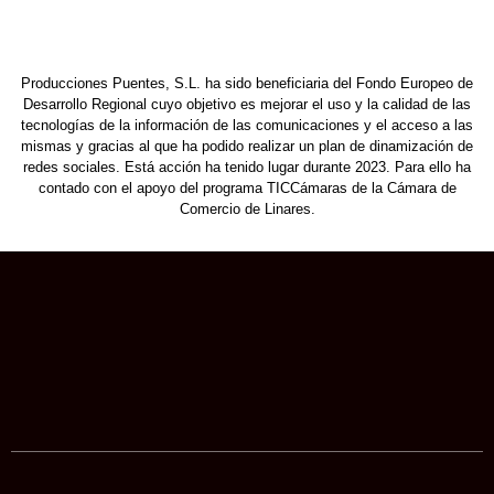
Producciones Puentes, S.L. ha sido beneficiaria del Fondo Europeo de
Desarrollo Regional cuyo objetivo es mejorar el uso y la calidad de las
tecnologías de la información de las comunicaciones y el acceso a las
mismas y gracias al que ha podido realizar un plan de dinamización de
redes sociales. Está acción ha tenido lugar durante 2023. Para ello ha
contado con el apoyo del programa TICCámaras de la Cámara de
Comercio de Linares.