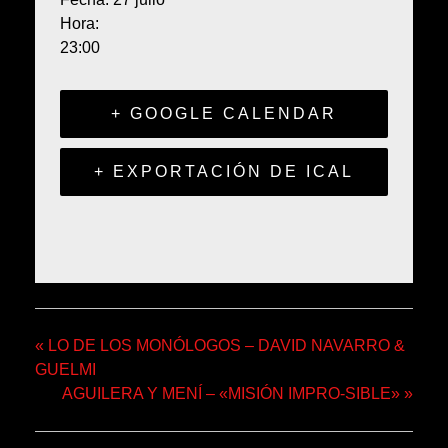
Hora:
23:00
+ GOOGLE CALENDAR
+ EXPORTACIÓN DE ICAL
«
LO DE LOS MONÓLOGOS – DAVID NAVARRO &
GUELMI
AGUILERA Y MENÍ – «MISIÓN IMPRO-SIBLE»
»