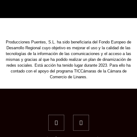
Producciones Puentes, S.L. ha sido beneficiaria del Fondo Europeo de
Desarrollo Regional cuyo objetivo es mejorar el uso y la calidad de las
tecnologías de la información de las comunicaciones y el acceso a las
mismas y gracias al que ha podido realizar un plan de dinamización de
redes sociales. Está acción ha tenido lugar durante 2023. Para ello ha
contado con el apoyo del programa TICCámaras de la Cámara de
Comercio de Linares.